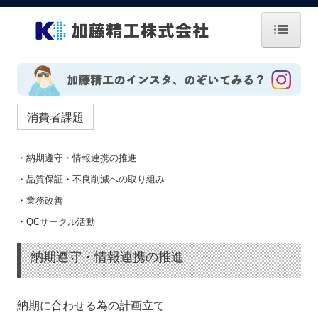
ホーム
お知らせ
消費者課題
会社案内
・納期遵守・情報連携の推進
企業理念
・品質保証・不良削減への取り組み
技術紹介
・業務改善
・QCサークル活動
拠点・グループ
お問い合せ
納期遵守・情報連携の推進
CSR・CSV
納期に合わせる為の計画立て