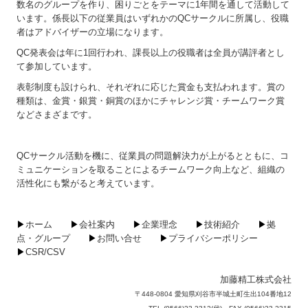
数名のグループを作り、困りごとをテーマに1年間を通して活動して
います。係長以下の従業員はいずれかのQCサークルに所属し、役職
者はアドバイザーの立場になります。
QC発表会は年に1回行われ、課長以上の役職者は全員が講評者とし
て参加しています。
表彰制度も設けられ、それぞれに応じた賞金も支払われます。賞の
種類は、金賞・銀賞・銅賞のほかにチャレンジ賞・チームワーク賞
などさまざまです。
QCサークル活動を機に、従業員の問題解決力が上がるとともに、コ
ミュニケーションを取ることによるチームワーク向上など、組織の
活性化にも繋がると考えています。
▶
ホーム
▶
会社案内
▶
企業理念
▶
技術紹介
▶
拠
点・グループ
▶
お問い合せ
▶
プライバシーポリシー
▶
CSR/CSV
加藤精工株式会社
〒448-0804 愛知県刈谷市半城土町生出104番地12