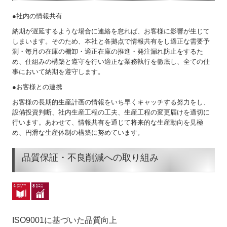
環境
●社内の情報共有
公正な事業慣行
納期が遅延するような場合に連絡を怠れば、お客様に影響が生じて
しまいます。そのため、本社と各拠点で情報共有をし適正な需要予
コミュニティ
測・毎月の在庫の棚卸・適正在庫の推進・発注漏れ防止をするた
め、仕組みの構築と遵守を行い適正な業務執行を徹底し、全ての仕
組織統治
事において納期を遵守します。
●お客様との連携
人権
お客様の長期的生産計画の情報をいち早くキャッチする努力をし、
設備投資判断、社内生産工程の工夫、生産工程の変更届けを適切に
労働慣行
行います。あわせて、情報共有を通じて将来的な生産動向を見極
め、円滑な生産体制の構築に努めています。
消費者課題
品質保証・不良削減への取り組み
ISO9001に基づいた品質向上