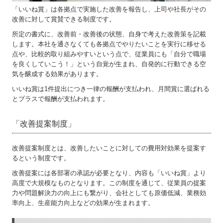
「いいね賞」は各拠点で実施した改善を報告し、上司や社長がその
改善に対して賞賛できる制度です。
所定の書式に、改善前・改善後の状態、自身で考えた改善策を記載
します。本社を通さなくても各拠点でやりたいことを実行に移せる
点や、比較的取り組みやすいという点で、従業員にも「自分で職場
を良くしていこう！」という自覚が生まれ、自発的に行動できる空
気を醸成する効果があります。
いいね賞は1件提出につき一律の報酬が支払われ、月間賞に選ばれる
とプラスで報酬が支払われます。
「改善提案制度」
改善提案制度とは、改善したいことに対しての費用対効果を提案す
るという制度です。
改善提案には各部署の承認が必要となり、内容も「いいね賞」より
高度で大規模なものとなります。この制度を通じて、従業員の提案
力や問題解決力の向上にも繋がり、会社としても原価低減、業務効
率向上、生産能力向上などの効果が生まれます。