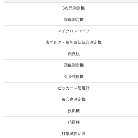
3次元測定機
歯車測定機
マイクロスコープ
表面粗さ・輪郭形状統合測定機
顕微鏡
画像測定機
引張試験機
ビッカース硬度計
偏心度測定機
投影機
精密秤
打撃試験治具