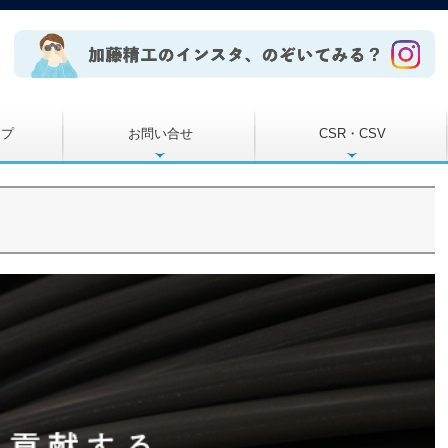
ープ
お問い合せ
CSR・CSV
環境
公正な事業慣行
コミュニティ
組織統治
人権
労働慣行
消費者課題