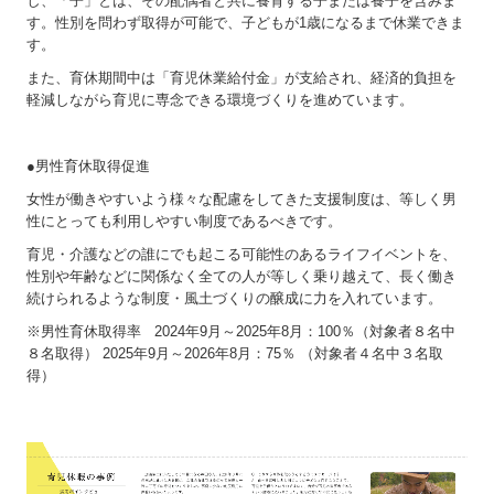
し、「子」とは、その配偶者と共に養育する子または養子を含みま
す。性別を問わず取得が可能で、子どもが1歳になるまで休業できま
す。
また、育休期間中は「育児休業給付金」が支給され、経済的負担を
軽減しながら育児に専念できる環境づくりを進めています。
●男性育休取得促進
女性が働きやすいよう様々な配慮をしてきた支援制度は、等しく男
性にとっても利用しやすい制度であるべきです。
育児・介護などの誰にでも起こる可能性のあるライフイベントを、
性別や年齢などに関係なく全ての人が等しく乗り越えて、長く働き
続けられるような制度・風土づくりの醸成に力を入れています。
※男性育休取得率
2024年9月～2025年8月：100％（対象者８名中
８名取得）
2025年9月～2026年8月：75％ （対象者４名中３名取
得）