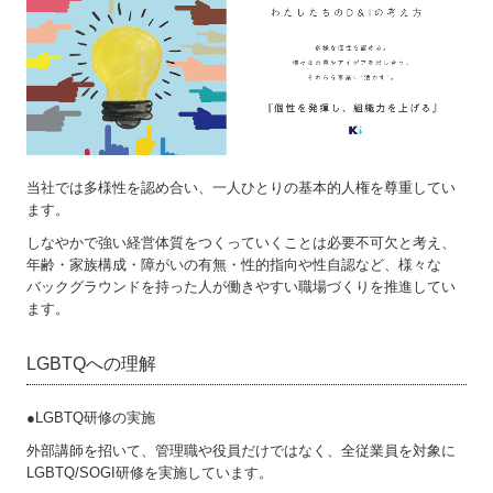
環境
公正な事業慣行
コミュニティ
組織統治
当社では多様性を認め合い、一人ひとりの基本的人権を尊重してい
人権
ます。
しなやかで強い経営体質をつくっていくことは必要不可欠と考え、
労働慣行
年齢・家族構成・障がいの有無・性的指向や性自認など、様々な
バックグラウンドを持った人が働きやすい職場づくりを推進してい
消費者課題
ます。
LGBTQへの理解
●LGBTQ研修の実施
外部講師を招いて、管理職や役員だけではなく、全従業員を対象に
LGBTQ/SOGI研修を実施しています。