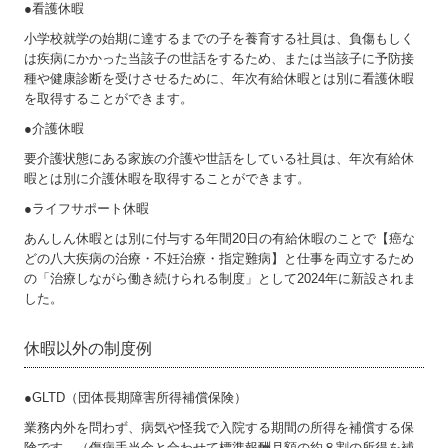
●看護休暇
小学校就学の始期に達するまでの子を養育する社員は、負傷もしく
は疾病にかかった当該子の世話をするため、または当該子に予防接
種や健康診断を受けさせるために、年次有給休暇とは別に看護休暇
を取得することができます。
●介護休暇
要介護状態にある家族の介護や世話をしている社員は、年次有給休
暇とは別に介護休暇を取得することができます。
●ライフサポート休暇
あんしん休暇とは別に付与する年間20日の有給休暇のことで【癌な
どの八大疾病の治療・不妊治療・指定難病】と仕事を両立するため
の「治療しながら働き続けられる制度」として2024年に新設されま
した。
休暇以外の制度例
●GLTD（団体長期障害所得補償保険）
業務内外を問わず、病気や怪我で入院する期間の所得を補償する保
険です。（傷病手当金と合わせて標準報酬月額の約８割の所得を補