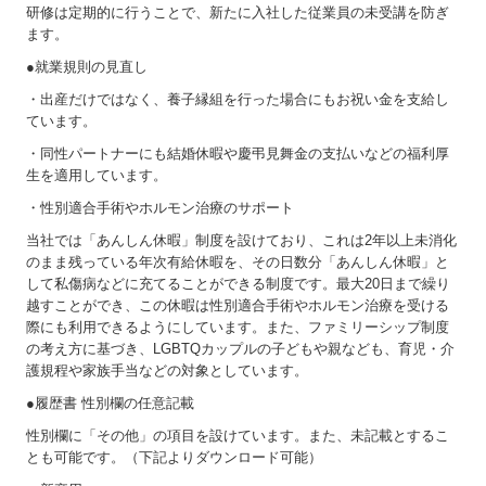
研修は定期的に行うことで、新たに入社した従業員の未受講を防ぎ
ます。
●就業規則の見直し
・出産だけではなく、養子縁組を行った場合にもお祝い金を支給し
ています。
・同性パートナーにも結婚休暇や慶弔見舞金の支払いなどの福利厚
生を適用しています。
・性別適合手術やホルモン治療のサポート
当社では「あんしん休暇」制度を設けており、これは2年以上未消化
のまま残っている年次有給休暇を、その日数分「あんしん休暇」と
して私傷病などに充てることができる制度です。最大20日まで繰り
越すことができ、この休暇は性別適合手術やホルモン治療を受ける
際にも利用できるようにしています。また、ファミリーシップ制度
の考え方に基づき、LGBTQカップルの子どもや親なども、育児・介
護規程や家族手当などの対象としています。
●履歴書 性別欄の任意記載
性別欄に「その他」の項目を設けています。また、未記載とするこ
とも可能です。（下記よりダウンロード可能）