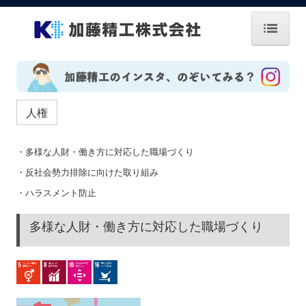
ホーム
お知らせ
人権
会社案内
・
多様な人財・働き方に対応した職場づくり
企業理念
・
反社会勢力排除に向けた取り組み
技術紹介
・
ハラスメント防止
拠点・グループ
多様な人財・働き方に対応した職場づくり
お問い合せ
CSR・CSV