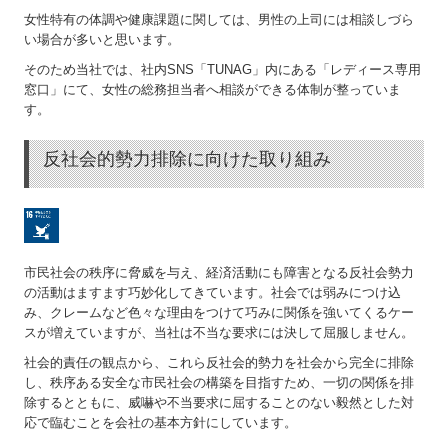
女性特有の体調や健康課題に関しては、男性の上司には相談しづら
い場合が多いと思います。
そのため当社では、社内SNS「TUNAG」内にある「レディース専用
窓口」にて、女性の総務担当者へ相談ができる体制が整っていま
す。
反社会的勢力排除に向けた取り組み
市民社会の秩序に脅威を与え、経済活動にも障害となる反社会勢力
の活動はますます巧妙化してきています。社会では弱みにつけ込
み、クレームなど色々な理由をつけて巧みに関係を強いてくるケー
スが増えていますが、当社は不当な要求には決して屈服しません。
社会的責任の観点から、これら反社会的勢力を社会から完全に排除
し、秩序ある安全な市民社会の構築を目指すため、一切の関係を排
除するとともに、威嚇や不当要求に屈することのない毅然とした対
応で臨むことを会社の基本方針にしています。