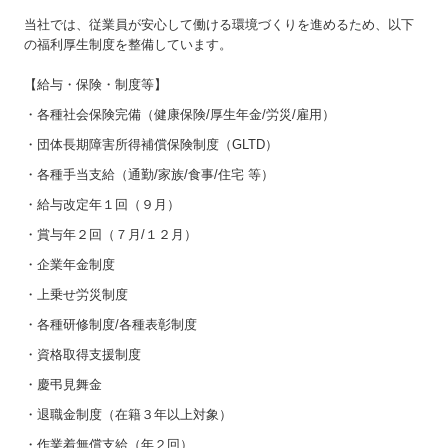
当社では、従業員が安心して働ける環境づくりを進めるため、以下
の福利厚生制度を整備しています。
【給与・保険・制度等】
・各種社会保険完備（健康保険/厚生年金/労災/雇用）
・団体長期障害所得補償保険制度（GLTD）
・各種手当支給（通勤/家族/食事/住宅 等）
・給与改定年１回（９月）
・賞与年２回（７月/１２月）
・企業年金制度
・上乗せ労災制度
・各種研修制度/各種表彰制度
・資格取得支援制度
・慶弔見舞金
・退職金制度（在籍３年以上対象）
・作業着無償支給（年２回）