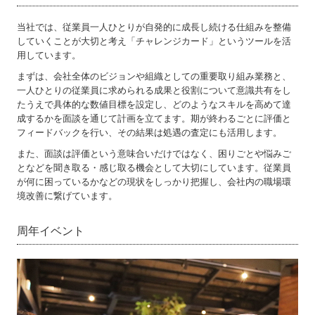
当社では、従業員一人ひとりが自発的に成長し続ける仕組みを整備
していくことが大切と考え「チャレンジカード」というツールを活
用しています。
まずは、会社全体のビジョンや組織としての重要取り組み業務と、
一人ひとりの従業員に求められる成果と役割について意識共有をし
たうえで具体的な数値目標を設定し、どのようなスキルを高めて達
成するかを面談を通じて計画を立てます。期が終わるごとに評価と
フィードバックを行い、その結果は処遇の査定にも活用します。
また、面談は評価という意味合いだけではなく、困りごとや悩みご
となどを聞き取る・感じ取る機会として大切にしています。従業員
が何に困っているかなどの現状をしっかり把握し、会社内の職場環
境改善に繋げています。
周年イベント