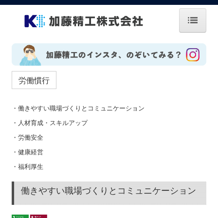
ホーム
お知らせ
労働慣行
会社案内
・
働きやすい職場づくりとコミュニケーション
企業理念
・人材育成・スキルアップ
技術紹介
・労働安全
・健康経営
拠点・グループ
・福利厚生
お問い合せ
働きやすい職場づくりとコミュニケーション
CSR・CSV