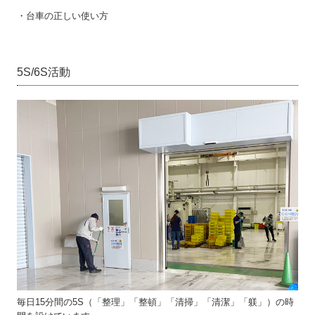
・台車の正しい使い方
5S/6S活動
毎日15分間の5S（「整理」「整頓」「清掃」「清潔」「躾」）の時