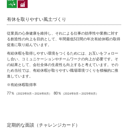
環境
公正な事業慣行
有休を取りやすい風土づくり
コミュニティ
従業員の心身健康を維持し、それによる仕事の効率性や業務に対す
組織統治
る創造性の向上を目的として、年間最低5日間の年次有給休暇の取得
促進に取り組んでいます。
人権
有給休暇を取得しやすい環境をつくるためには、お互いをフォロー
し合い、コミュニケーションやチームワークの向上が必要です。そ
労働慣行
の結果として、会社全体の生産性も向上すると考えています。その
ため当社では、有給休暇が取りやすい職場環境づくりを積極的に推
進しています。
消費者課題
※有給休暇取得率
77％
80％
（2023年9月～2024年8月）
（2024年9月～2025年8月）
定期的な面談（チャレンジカード）