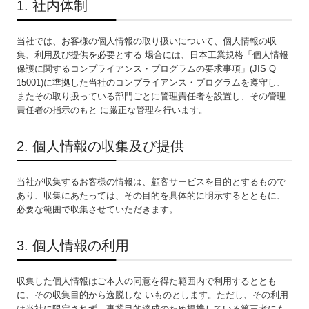
環境
1. 社内体制
公正な事業慣行
当社では、お客様の個人情報の取り扱いについて、個人情報の収
集、利用及び提供を必要とする 場合には、日本工業規格「個人情報
コミュニティ
保護に関するコンプライアンス・プログラムの要求事項」(JIS Q
15001)に準拠した当社のコンプライアンス・プログラムを遵守し、
組織統治
またその取り扱っている部門ごとに管理責任者を設置し、その管理
責任者の指示のもと に厳正な管理を行います。
人権
2. 個人情報の収集及び提供
労働慣行
当社が収集するお客様の情報は、顧客サービスを目的とするもので
消費者課題
あり、収集にあたっては、その目的を具体的に明示するとともに、
必要な範囲で収集させていただきます。
3. 個人情報の利用
収集した個人情報はご本人の同意を得た範囲内で利用するととも
に、その収集目的から逸脱しな いものとします。ただし、その利用
は当社に限定されず、事業目的達成のため提携している第三者にも